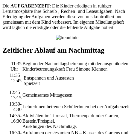
Die
AUFGABENZEIT
: Die Kinder erledigen in ruhiger
Lernatmosphäre ihre Schreib-, Rechen- und Leseaufgaben. Nach
Erledigung der Aufgaben werden diese von uns kontrolliert und
gemeinsam mit dem Kind verbessert. Im eigenen Mitteilungsheft
wird täglich die erledigte oder die fehlende Aufgabe notiert.
Zeitlicher Ablauf am Nachmittag
11:35
Beginn der Nachmittagsbetreuung mit der ausgebildeten
Uhr
Kinderbetreuungskraft Frau Simone Klenner.
11:35-
Entspannen und Ausrasten
12:45
Spielzeit
12:45-
Gemeinsames Mittagessen
13:15
13:30-
Lehrerinnen betreuen SchülerInnen bei der Aufgabenzeit
14:30
14:35-
Aktivitäten im Turnsaal, Thermenpark oder Garten,
16:30
Basteln/Freispiel,
Ausklingen des Nachmittags
16:30-
Aufräumen der gesamten NB – Klasse, des Gartens und