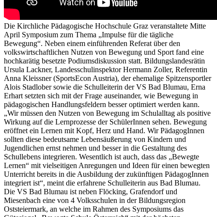
Die Kirchliche Pädagogische Hochschule Graz veranstaltete Mitte
April Symposium zum Thema „Impulse für die tägliche
Bewegung“. Neben einem einführenden Referat über den
volkswirtschaftlichen Nutzen von Bewegung und Sport fand eine
hochkarätig besetzte Podiumsdiskussion statt. Bildungslandesrätin
Ursula Lackner, Landesschulinspektor Hermann Zoller, Referentin
Anna Kleissner (SportsEcon Austria), der ehemalige Spitzensportler
Alois Stadlober sowie die Schulleiterin der VS Bad Blumau, Erna
Erhart setzten sich mit der Frage auseinander, wie Bewegung in
pädagogischen Handlungsfeldern besser optimiert werden kann.
„Wir müssen den Nutzen von Bewegung im Schulalltag als positive
Wirkung auf die Lernprozesse der SchülerInnen sehen. Bewegung
eröffnet ein Lernen mit Kopf, Herz und Hand. Wir PädagogInnen
sollten diese bedeutsame Lebensäußerung von Kindern und
Jugendlichen ernst nehmen und besser in die Gestaltung des
Schullebens integrieren. Wesentlich ist auch, dass das „Bewegte
Lernen“ mit vielseitigen Anregungen und Ideen für einen bewegten
Unterricht bereits in die Ausbildung der zukünftigen PädagogInnen
integriert ist“, meint die erfahrene Schulleiterin aus Bad Blumau.
Die VS Bad Blumau ist neben Flöcking, Grafendorf und
Miesenbach eine von 4 Volksschulen in der Bildungsregion
Oststeiermark, an welche im Rahmen des Symposiums das