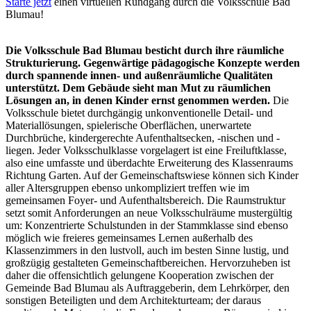
Starte jetzt
einen virtuellen Rundgang durch die Volksschule Bad
Blumau!
Die Volksschule Bad Blumau besticht durch ihre räumliche
Strukturierung. Gegenwärtige pädagogische Konzepte werden
durch spannende innen- und außenräumliche Qualitäten
unterstützt. Dem Gebäude sieht man Mut zu räumlichen
Lösungen an, in denen Kinder ernst genommen werden.
Die
Volksschule bietet durchgängig unkonventionelle Detail- und
Materiallösungen, spielerische Oberflächen, unerwartete
Durchbrüche, kindergerechte Aufenthaltsecken, -nischen und -
liegen. Jeder Volksschulklasse vorgelagert ist eine Freiluftklasse,
also eine umfasste und überdachte Erweiterung des Klassenraums
Richtung Garten. Auf der Gemeinschaftswiese können sich Kinder
aller Altersgruppen ebenso unkompliziert treffen wie im
gemeinsamen Foyer- und Aufenthaltsbereich. Die Raumstruktur
setzt somit Anforderungen an neue Volksschulräume mustergültig
um: Konzentrierte Schulstunden in der Stammklasse sind ebenso
möglich wie freieres gemeinsames Lernen außerhalb des
Klassenzimmers in den lustvoll, auch im besten Sinne lustig, und
großzügig gestalteten Gemeinschaftbereichen. Hervorzuheben ist
daher die offensichtlich gelungene Kooperation zwischen der
Gemeinde Bad Blumau als Auftraggeberin, dem Lehrkörper, den
sonstigen Beteiligten und dem Architekturteam; der daraus