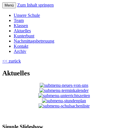
Zum Inhalt springen
Menü
Volksschule Bad Blumau
Unsere Schule
Team
Klassen
Aktuelles
Kunterbunt
Nachmittagsbetreuung
Kontakt
Archiv
<< zurück
Aktuelles
Simple Slideshow