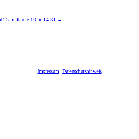
 Teambildung 1B und 4.Kl.
→
Impressum
|
Datenschutzhinweis