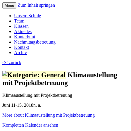
Zum Inhalt springen
Menü
Volksschule Bad Blumau
Unsere Schule
Team
Klassen
Aktuelles
Kunterbunt
Nachmittagsbetreuung
Kontakt
Archiv
<< zurück
Klimaaustellung
mit Projektbetreuung
Klimaaustellung mit Projektbetreuung
Juni 11-15, 2018
n. a.
More
about Klimaaustellung mit Projektbetreuung
Kompletten Kalender ansehen