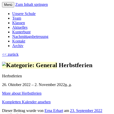
Zum Inhalt springen
Menü
Volksschule Bad Blumau
Unsere Schule
Team
Klassen
Aktuelles
Kunterbunt
Nachmittagsbetreuung
Kontakt
Archiv
<< zurück
Herbstferien
Herbstferien
26. Oktober 2022 – 2. November 2022
n. a.
More
about Herbstferien
Kompletten Kalender ansehen
Dieser Beitrag wurde
von
Erna Erhart
am
23. September 2022