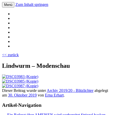
Zum Inhalt springen
Menü
Volksschule Bad Blumau
<< zurück
Lindwurm – Modenschau
Dieser Beitrag wurde unter
Archiv 2019/20 - Blitzlichter
abgelegt
am
30. Oktober 2019
von
Erna Erhart
.
Artikel-Navigation
←
Ein Referat über AMEISEN wird vorbereitet
Striezel backen
→