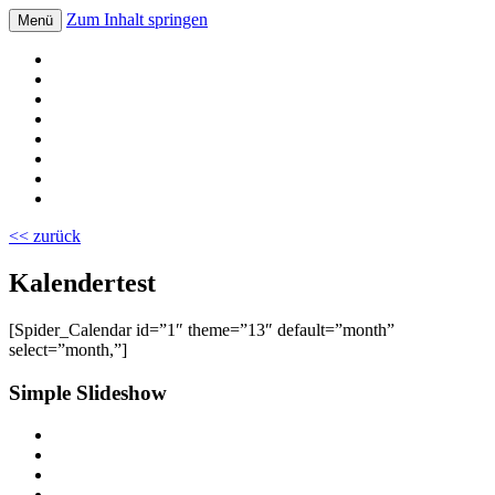
Zum Inhalt springen
Menü
Volksschule Bad Blumau
<< zurück
Kalendertest
[Spider_Calendar id=”1″ theme=”13″ default=”month”
select=”month,”]
Simple Slideshow